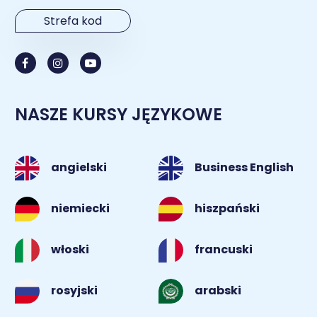
Strefa kod
NASZE KURSY JĘZYKOWE
angielski
Business English
niemiecki
hiszpański
włoski
francuski
rosyjski
arabski