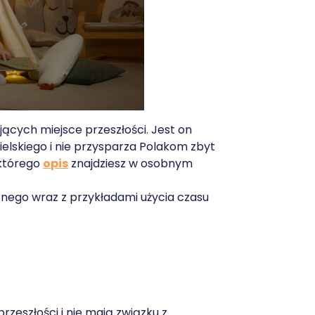
ących miejsce przeszłości. Jest on
elskiego i nie przysparza Polakom zbyt
 którego
opis
znajdziesz w osobnym
znego wraz z przykładami użycia czasu
rzeszłości i nie mają związku z