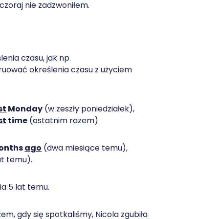
czoraj nie zadzwoniłem.
nia czasu, jak np.
truować określenia czasu z użyciem
st
Monday
(w zeszły poniedziałek),
st
time
(ostatnim razem)
onths
ago
(dwa miesiące temu),
at temu).
a 5 lat temu.
em, gdy się spotkaliśmy, Nicola zgubiła