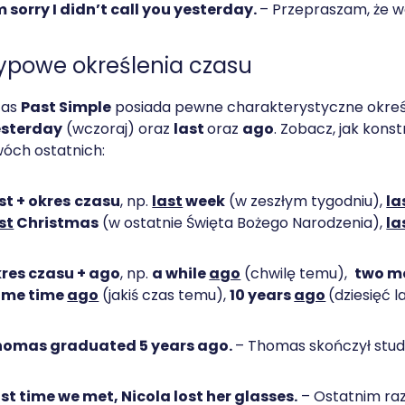
m sorry I didn’t call you yesterday.
– Przepraszam, że w
ypowe określenia czasu
zas
Past Simple
posiada pewne charakterystyczne określe
esterday
(wczoraj) oraz
last
oraz
ago
. Zobacz, jak kons
óch ostatnich:
st + okres
czasu
, np.
last
week
(w zeszłym tygodniu),
la
st
Christmas
(w ostatnie Święta Bożego Narodzenia),
la
res czasu + ago
, np.
a while
ago
(chwilę temu),
two m
ome time
ago
(jakiś czas temu),
10 years
ago
(dziesięć l
homas graduated 5 years ago.
– Thomas skończył studi
st time we met, Nicola lost her glasses.
– Ostatnim raz