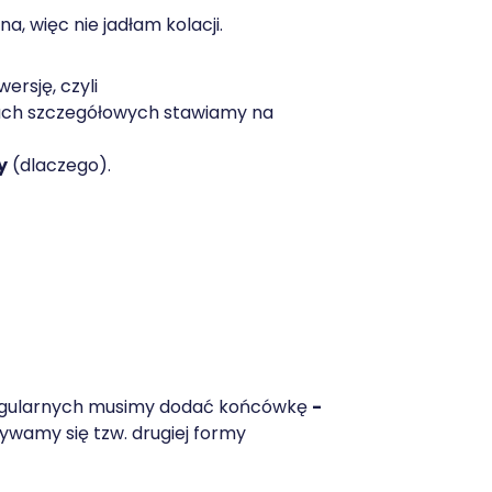
a, więc nie jadłam kolacji.
rsję, czyli
ach szczegółowych stawiamy na
y
(dlaczego).
regularnych musimy dodać końcówkę
-
ywamy się tzw. drugiej formy