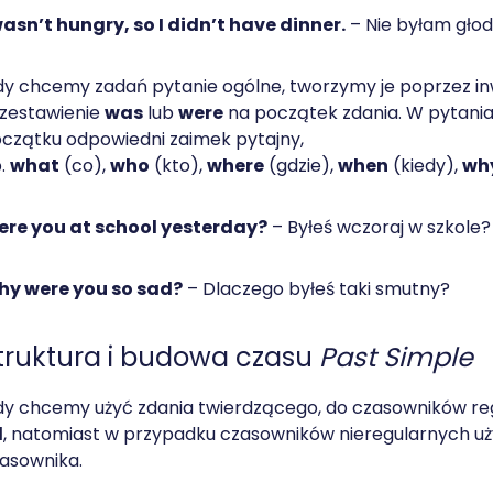
wasn’t hungry, so I didn’t have dinner.
– Nie byłam głodn
y chcemy zadań pytanie ogólne, tworzymy je poprzez inwe
zestawienie
was
lub
were
na początek zdania. W pytani
czątku odpowiedni zaimek pytajny,
.
what
(co),
who
(kto),
where
(gdzie),
when
(kiedy),
wh
re you at school yesterday?
– Byłeś wczoraj w szkole?
y were you so sad?
– Dlaczego byłeś taki smutny?
truktura i budowa czasu
Past Simple
y chcemy użyć zdania twierdzącego, do czasowników 
d
, natomiast w przypadku czasowników nieregularnych uż
asownika.