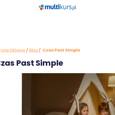
rona Główna
/
Blog
/
Czas Past Simple
zas Past Simple