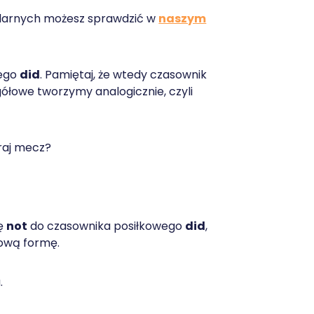
ularnych możesz sprawdzić w
naszym
wego
did
. Pamiętaj, że wtedy czasownik
ółowe tworzymy analogicznie, czyli
raj mecz?
łę
not
do czasownika posiłkowego
did
,
wową formę.
.