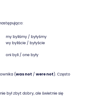
 następująco:
my byliśmy / byłyśmy
wy byliście / byłyście
oni byli / one były
ownika (
was not
/
were not
). Często
nie był zbyt dobry, ale świetnie się