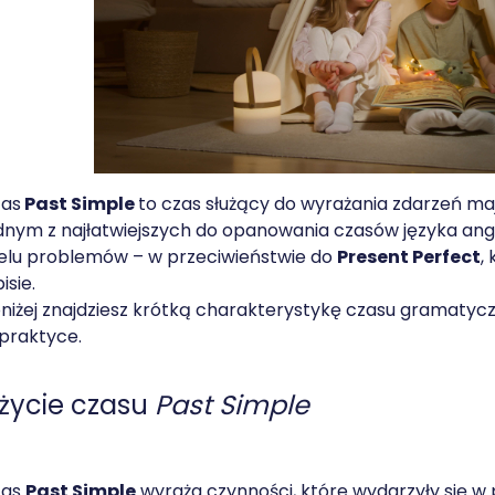
zas
Past Simple
to czas służący do wyrażania zdarzeń maj
dnym z najłatwiejszych do opanowania czasów języka angi
elu problemów – w przeciwieństwie do
Present Perfect
,
isie.
niżej znajdziesz krótką charakterystykę czasu gramatyc
praktyce.
życie czasu
Past Simple
zas
Past Simple
wyraża czynności, które wydarzyły się w p