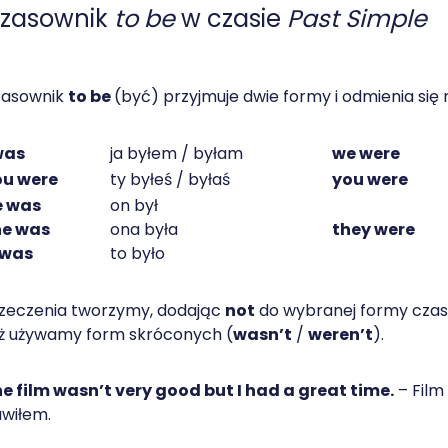
zasownik
to be
w czasie
Past Simple
zasownik
to be
(być) przyjmuje dwie formy i odmienia się
was
ja byłem / byłam
we were
ou were
ty byłeś / byłaś
you were
e was
on był
he was
ona była
they were
 was
to było
zeczenia tworzymy, dodając
not
do wybranej formy czas
ż używamy form skróconych (
wasn’t
/
weren’t
).
e film wasn’t very good but I had a great time.
– Film 
wiłem.