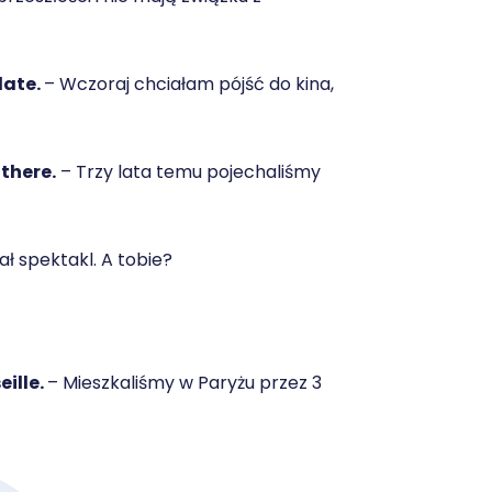
late.
– Wczoraj chciałam pójść do kina,
 there.
– Trzy lata temu pojechaliśmy
ł spektakl. A tobie?
eille.
– Mieszkaliśmy w Paryżu przez 3