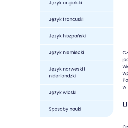
Język angielski
Język francuski
Język hiszpański
Język niemiecki
C
je
wi
Język norweski i
wp
niderlandzki
Po
w 
Język włoski
U
Sposoby nauki
C