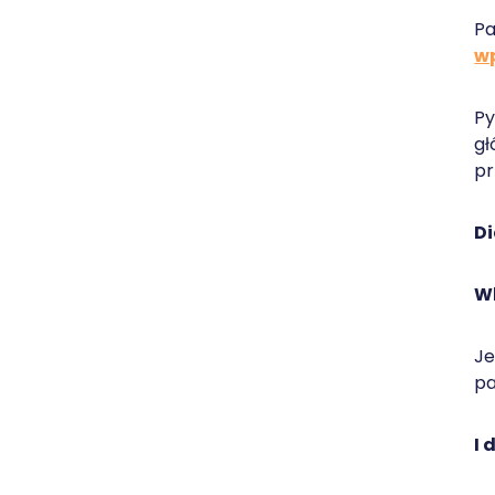
Pa
wp
Py
gł
pr
Di
W
Je
pa
I 