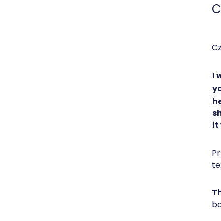
C
C
I 
y
h
s
it
Pr
te
Th
ba