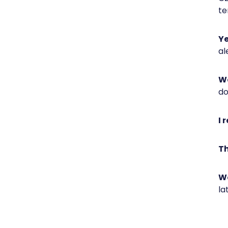
te
Ye
al
We
do
I 
Th
We
la