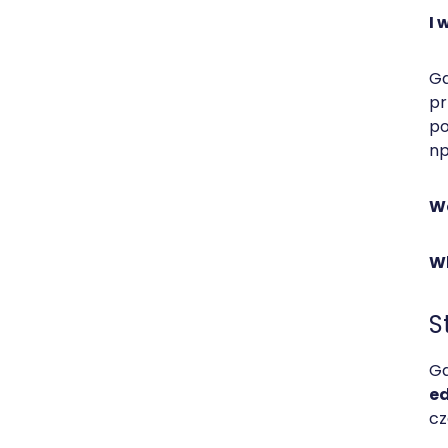
I 
Gd
pr
po
np
We
Wh
S
Gd
e
cz