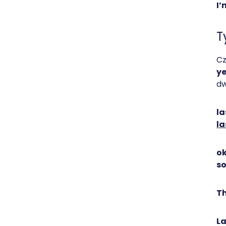
I’
T
C
y
dw
la
la
ok
s
T
La