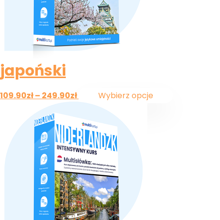
japoński
109.90
zł
–
249.90
zł
Wybierz opcje