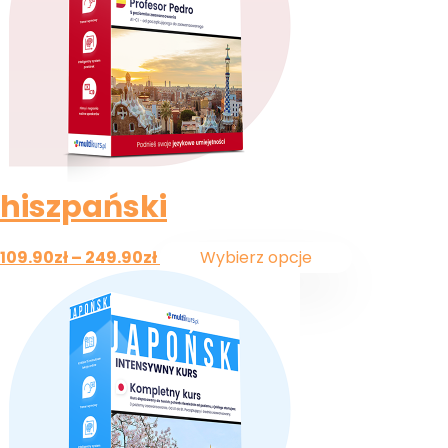
hiszpański
109.90
zł
–
249.90
zł
Wybierz opcje