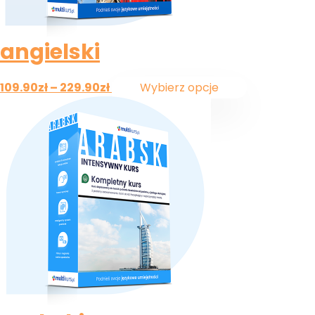
angielski
109.90
zł
–
229.90
zł
Wybierz opcje