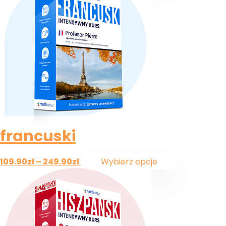
francuski
109.90
zł
–
249.90
zł
Wybierz opcje