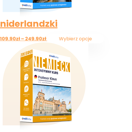
niderlandzki
109.90
zł
–
249.90
zł
Wybierz opcje