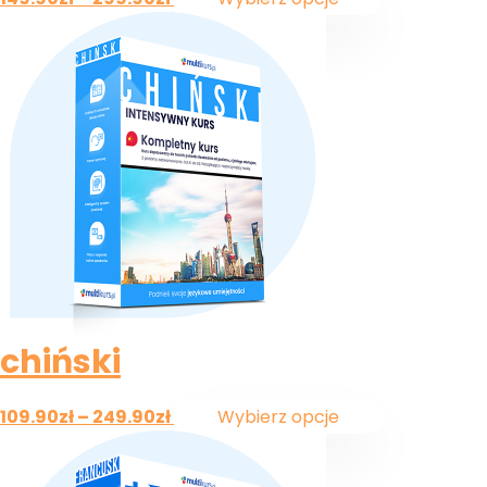
chiński
109.90
zł
–
249.90
zł
Wybierz opcje