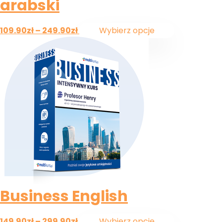
arabski
109.90
zł
–
249.90
zł
Wybierz opcje
Business English
149.90
zł
–
299.90
zł
Wybierz opcje