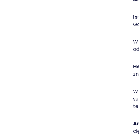
Is
Go
W 
od
He
zn
W 
su
te
Ar
ci