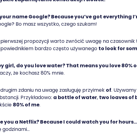
 your name Google? Because you’ve got everything I’
ogle? Bo masz wszystko, czego szukam!
pierwszej propozycji warto zwrócić uwagę na czasownik 
powiednikiem bardzo często używanego
to look for so
y girl, do you love water? That means you love 80% o
aczy, że kochasz 80% mnie.
drugim zdaniu na uwagę zasługuję przyimek
of
. Używamy g
bstancji. Przykładowo:
a bottle of water
,
two loaves of
kście
80% of me
.
e you a Netflix? Because I could watch you for hours
ę godzinami…