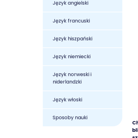
Język angielski
Język francuski
Język hiszpański
Język niemiecki
Język norweski i
niderlandzki
Język włoski
Sposoby nauki
Ch
bl
sz