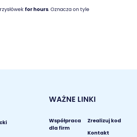
przysłówek
for hours
. Oznacza on tyle
WAŻNE LINKI
Współpraca
Zrealizuj kod
cki
dla firm
Kontakt