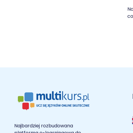
Na
co
Najbardziej rozbudowana
platforma e-learningowa do