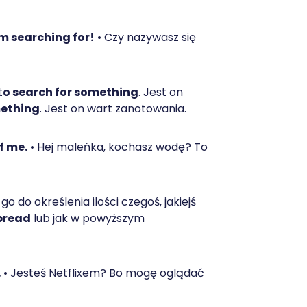
m searching for!
• Czy nazywasz się
t
o search for something
. Jest on
mething
. Jest on wart zanotowania.
f me.
• Hej maleńka, kochasz wodę? To
o do określenia ilości czegoś, jakiejś
 bread
lub jak w powyższym
…
• Jesteś Netflixem? Bo mogę oglądać