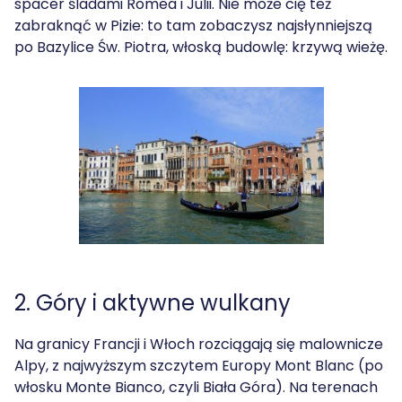
spacer śladami Romea i Julii. Nie może cię też
zabraknąć w Pizie: to tam zobaczysz najsłynniejszą
po Bazylice Św. Piotra, włoską budowlę: krzywą wieżę.
2. Góry i aktywne wulkany
Na granicy Francji i Włoch rozciągają się malownicze
Alpy, z najwyższym szczytem Europy Mont Blanc (po
włosku Monte Bianco, czyli Biała Góra). Na terenach