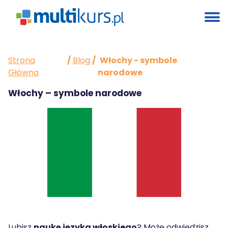
Strona
/
Blog
/
Włochy - symbole
Główna
narodowe
Włochy – symbole narodowe
Lubisz
naukę języka włoskiego
? Może odwiedzisz