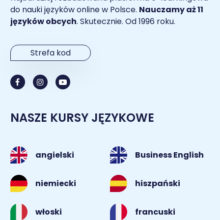
do nauki języków online w Polsce.
Nauczamy aż 11
języków obcych
. Skutecznie. Od 1996 roku.
Strefa kod
NASZE KURSY JĘZYKOWE
angielski
Business English
niemiecki
hiszpański
włoski
francuski