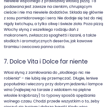
niewiele wspólnego z prawdziwą włoską pizzą. Ta
podawana jest zawsze na cienkim, chrupiącym
cieście i nie ma niewiele dodatków. Składa się głównie
z sosu pomidorowego i sera. Nie dodaje się też do niej
nigdy ketchupu, a tylko oliwę i świeże zioła. Poza pizzą
Włochy słyną z wszelkiego rodzaju dań z
makaronem, zwłaszcza spaghetti i lazanii, a także
słodkich i aromatycznych deserów, jak kawowe
tiramisu i owocowa panna cotta.
7. Dolce Vita i Dolce far niente
Włosi słyną z zamiłowania do „słodkiego nic nie
robienia” – nie lubią się przemęczać. Długie, leniwe
popołudnia i wieczory przy dobrym jedzeniu i lampce
wina (najlepiej na tarasie z widokiem na piękne
włoskie krajobrazy) to typowy sposób spędzania
wolnego czasu. Chodzi przede wszystkim o to, żeby
cieszyć się życiem i dobrze bawić! Kiedy więc