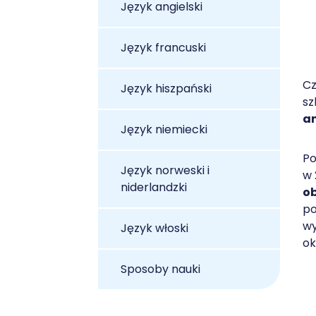
Język angielski
Język francuski
Cz
Język hiszpański
sz
an
Język niemiecki
Po
Język norweski i
w 
niderlandzki
ob
po
wy
Język włoski
ok
Sposoby nauki