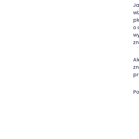
Ja
wi
pl
o 
wy
zn
Al
zn
pr
Po