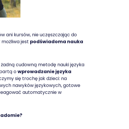
ów ani kursów, nie uczęszczając do
y możliwa jest
podświadoma nauka
 o żadną cudowną metodę nauki języka
opartą o
wprowadzanie języka
zymy się trochę jak dzieci: na
łowych nawyków językowych, gotowe
reagować automatycznie w
wiadomie?