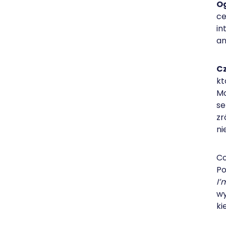
Og
ce
in
an
C
kt
Mo
se
zr
ni
Co
Po
I’
wy
ki