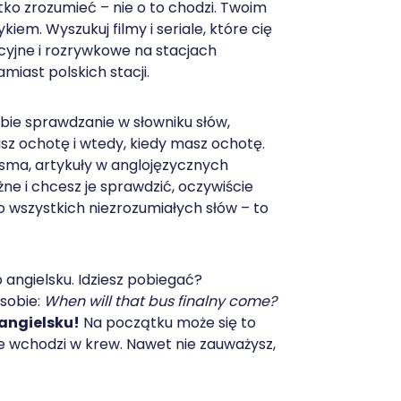
stko zrozumieć – nie o to chodzi. Twoim
iem. Wyszukuj filmy i seriale, które cię
cyjne i rozrywkowe na stacjach
miast polskich stacji.
bie sprawdzanie w słowniku słów,
masz ochotę i wtedy, kiedy masz ochotę.
isma, artykuły w anglojęzycznych
żne i chcesz je sprawdzić, oczywiście
o wszystkich niezrozumiałych słów – to
o angielsku. Idziesz pobiegać?
 sobie:
When will that bus finalny come?
 angielsku!
Na początku może się to
ie wchodzi w krew. Nawet nie zauważysz,