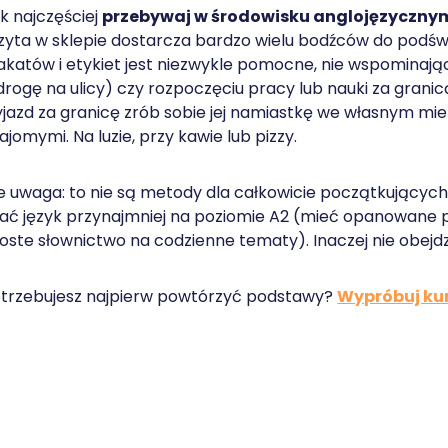
k najczęściej
przebywaj w środowisku anglojęzyczny
zyta w sklepie dostarcza bardzo wielu bodźców do podświ
akatów i etykiet jest niezwykle pomocne, nie wspominaj
drogę na ulicy) czy rozpoczęciu pracy lub nauki za granic
jazd za granicę zrób sobie jej namiastkę we własnym mie
ajomymi. Na luzie, przy kawie lub pizzy.
e uwaga: to nie są metody dla całkowicie początkujących
ać język przynajmniej na poziomie A2 (mieć opanowane
oste słownictwo na codzienne tematy). Inaczej nie obejdzi
trzebujesz najpierw powtórzyć podstawy?
Wypróbuj kur