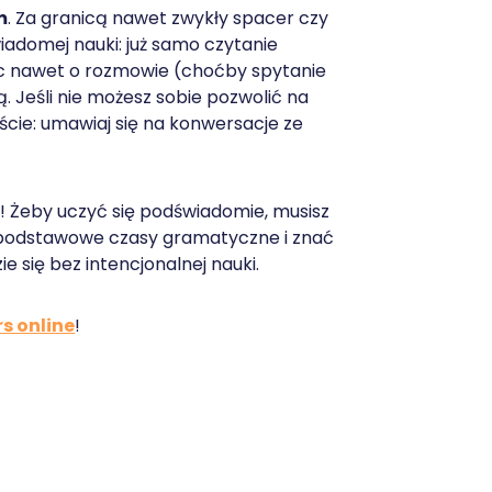
m
. Za granicą nawet zwykły spacer czy
adomej nauki: już samo czytanie
ąc nawet o rozmowie (choćby spytanie
ą. Jeśli nie możesz sobie pozwolić na
ście: umawiaj się na konwersacje ze
! Żeby uczyć się podświadomie, musisz
 podstawowe czasy gramatyczne i znać
e się bez intencjonalnej nauki.
s online
!