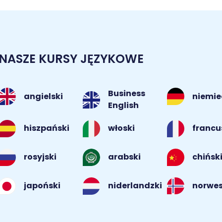
NASZE KURSY JĘZYKOWE
Business
angielski
niemie
English
hiszpański
włoski
francu
rosyjski
arabski
chińsk
norwes
japoński
niderlandzki