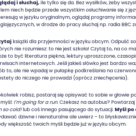
lądaj i słuchaj,
ile tylko się da. Bez wysiłków, żeby wszy
lem niech będzie przede wszystkim osłuchiwanie się z język
teresują w języku oryginalnym, oglądaj programy informa
glojęzycznych, w drodze do pracy słuchaj np. radia BBC za
zytaj
książki dla przyjemności w języku obcym. Odpuść so
órych nie rozumiesz: to nie jest szkoła! Czytaj to, na co 
że to być literatura piękna, lektury uproszczone, czasop
rwisach internetowych. Jeśli jakieś słówko jest bardzo wa
ób to, ale nie wpadaj w pułapkę podkreślania na czerwon
estety do niczego nie prowadzi (oprócz zniechęcenia).
kolwiek robisz, postaraj się opisywać to sobie w głowie p
myśl:
I’m going for a run
. Czekasz na autobus? Powtarzaj
m so cold!
lub coś innego pasującego do sytuacji.
Myśl po
dawać dziwne i nienaturalne ale uwierz – to błyskawiczn
edy większość twoich myśli będzie już w języku obcym.