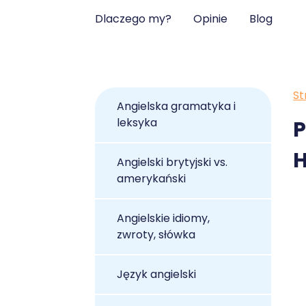
Dlaczego my?
Opinie
Blog
St
Angielska gramatyka i
leksyka
P
H
Angielski brytyjski vs.
amerykański
Angielskie idiomy,
zwroty, słówka
Język angielski