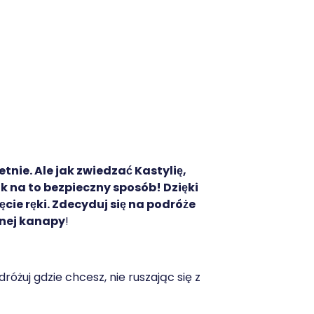
tnie. Ale jak zwiedzać Kastylię,
ak na to bezpieczny sposób! Dzięki
ie ręki. Zdecyduj się na podróże
dnej kanapy
!
dróżuj gdzie chcesz, nie ruszając się z