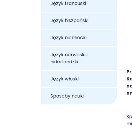
Język francuski
Język hiszpański
Język niemiecki
Język norweski i
niderlandzki
Pr
Język włoski
Ka
na
on
Sposoby nauki
Sp
mi