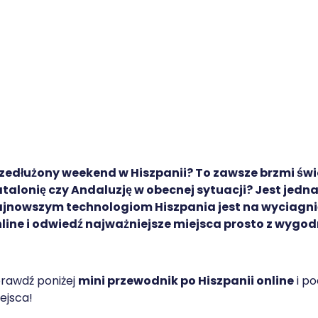
zedłużony weekend w Hiszpanii? To zawsze brzmi świe
talonię czy Andaluzję w obecnej sytuacji? Jest jedn
jnowszym technologiom Hiszpania jest na wyciagnięc
line i odwiedź najważniejsze miejsca prosto z wygo
rawdź poniżej
mini przewodnik po Hiszpanii online
i po
ejsca!