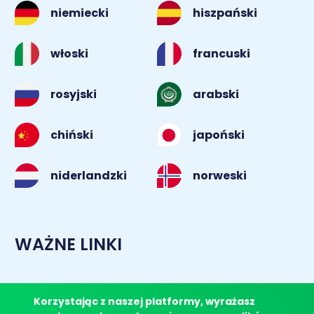
niemiecki
hiszpański
włoski
francuski
rosyjski
arabski
chiński
japoński
norweski
niderlandzki
WAŻNE LINKI
Współpraca dla firm
Zrealizuj kod
Korzystając z naszej platformy, wyrażasz