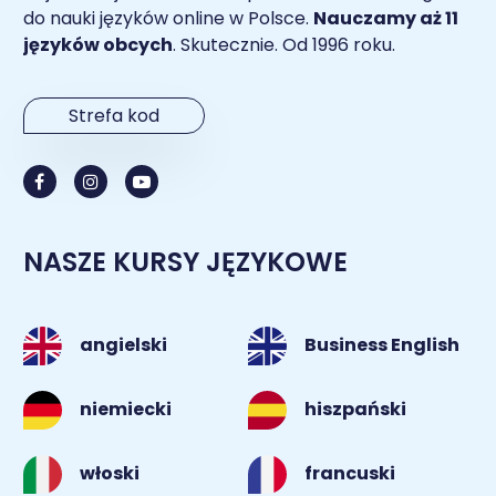
do nauki języków online w Polsce.
Nauczamy aż 11
języków obcych
. Skutecznie. Od 1996 roku.
Strefa kod
NASZE KURSY JĘZYKOWE
angielski
Business English
niemiecki
hiszpański
włoski
francuski