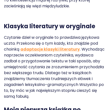
To kwintesencja mądrej rozrywki, przy której
zacieśniają się więzi międzyludzkie.
Klasyka literatury w oryginale
Czytanie dzieł w oryginale to prawdziwa językowa
uczta. Przekona się o tym każdy, kto znajdzie pod
choinką
adaptacje klasyki literatury
. Wychodząc
naprzeciw oczekiwaniom czytelnika, wydawca
zadbał o przygotowanie tekstu w taki sposób, aby
umiejętność czytania ze zrozumieniem przychodziła
bez większego trudu. Dlatego też w książkach
znajdziemy tłumaczenia trudniejszych słówek i
zagadnień leksykalno-gramatycznych Wszystko po
to, by móc w jak największym stopniu cieszyć się
samą fabułą.
Moja pierwsza książka po