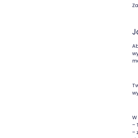
Za
J
Ab
wy
mo
Tw
wy
W 
– 
– 