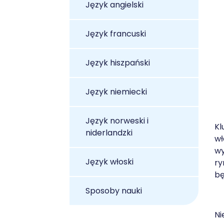
Język angielski
Język francuski
Język hiszpański
Język niemiecki
Język norweski i
Kl
niderlandzki
wł
wy
Język włoski
ry
bę
Sposoby nauki
Ni