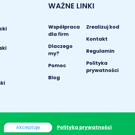
WAŻNE LINKI
Współpraca
Zrealizuj kod
cki
dla firm
Kontakt
Dlaczego
ski
Regulamin
my?
Polityka
i
Pomoc
prywatności
Blog
ki
Akceptuję
Polityka prywatności