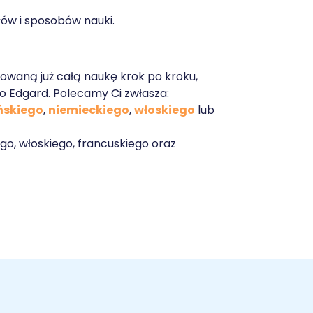
łów i sposobów nauki.
nowaną już całą naukę krok po kroku,
 Edgard. Polecamy Ci zwłasza:
ńskiego
,
niemieckiego
,
włoskiego
lub
go, włoskiego, francuskiego oraz