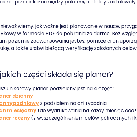
as nie przeciekał ci między palcami, a efekty zaskakiwały 
nieważ wiemy, jak ważne jest planowanie w nauce, przyg
zykowy w formacie PDF do pobrania za darmo. Bez względu 
kim poziomie zaawansowania jesteś, pomoże ci on upor
ukę, a także ułatwi bieżącą weryfikację założonych celów
 jakich części składa się planer?
sz unikatowy planer podzielony jest na 4 części:
laner
dzienny
lan
tygodniowy
z podziałem na dni tygodnia
lan
miesięczny
(do wydrukowania na każdy miesiąc oddz
laner
roczny
(z wyszczególnieniem celów półrocznych i 