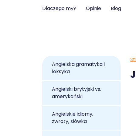
Dlaczego my?
Opinie
Blog
St
Angielska gramatyka i
leksyka
J
Angielski brytyjski vs.
amerykański
Angielskie idiomy,
zwroty, słówka