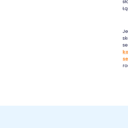
sł
Łą
Je
sk
se
k
se
ro