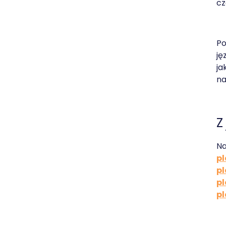
cz
Po
ję
ja
na
Z
Na
p
p
p
p