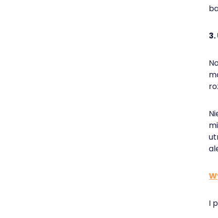
ba
3.
No
ma
ro
Ni
mi
ut
al
Wy
I 