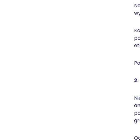
Na
wy
Ko
po
et
Po
2.
Ni
an
po
gr
Oc