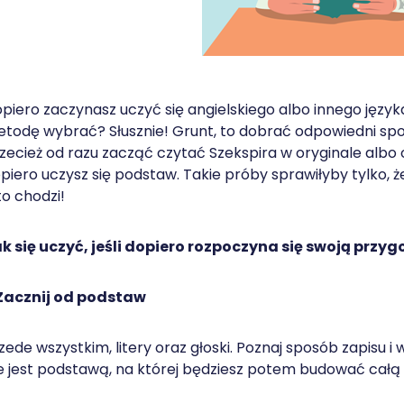
piero zaczynasz uczyć się angielskiego albo innego język
todę wybrać? Słusznie! Grunt, to dobrać odpowiedni spos
zecież od razu zacząć czytać Szekspira w oryginale albo 
piero uczysz się podstaw. Takie próby sprawiłyby tylko, że
to chodzi!
k się uczyć, jeśli dopiero rozpoczyna się swoją przyg
 Zacznij od podstaw
zede wszystkim, litery oraz głoski. Poznaj sposób zapisu
e jest podstawą, na której będziesz potem budować całą