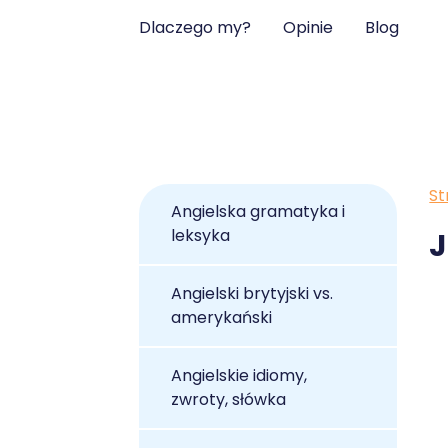
Dlaczego my?
Opinie
Blog
St
Angielska gramatyka i
leksyka
J
Angielski brytyjski vs.
amerykański
Angielskie idiomy,
zwroty, słówka