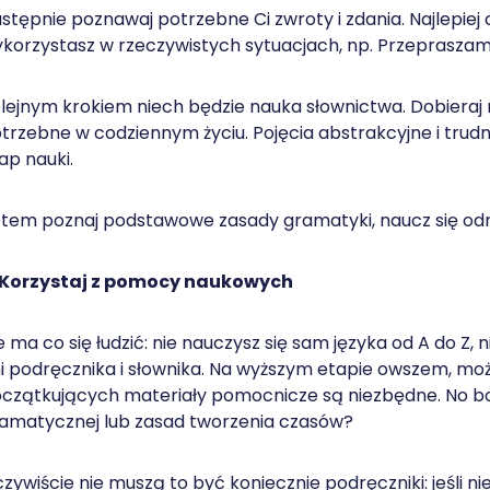
stępnie poznawaj potrzebne Ci zwroty i zdania. Najlepiej
korzystasz w rzeczywistych sytuacjach, np. Przepraszam, 
lejnym krokiem niech będzie nauka słownictwa. Dobieraj n
trzebne w codziennym życiu. Pojęcia abstrakcyjne i trudn
ap nauki.
tem poznaj podstawowe zasady gramatyki, naucz się od
 Korzystaj z pomocy naukowych
e ma co się łudzić: nie nauczysz się sam języka od A do Z,
i podręcznika i słownika. Na wyższym etapie owszem, możn
czątkujących materiały pomocnicze są niezbędne. No bo
amatycznej lub zasad tworzenia czasów?
zywiście nie muszą to być koniecznie podręczniki: jeśli nie 