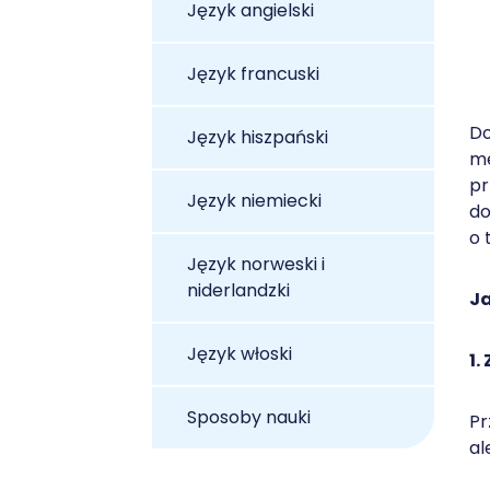
Język angielski
Język francuski
Do
Język hiszpański
me
pr
Język niemiecki
do
o 
Język norweski i
niderlandzki
Ja
Język włoski
1.
Sposoby nauki
Pr
al