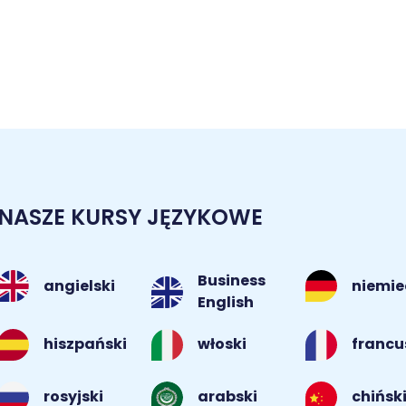
NASZE KURSY JĘZYKOWE
Business
angielski
niemie
English
hiszpański
włoski
francu
rosyjski
arabski
chińsk