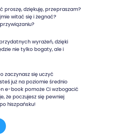
eć proszę, dziękuję, przepraszam?
jmie witać się i żegnać?
i przywiązaniu?
przydatnych wyrażeń, dzięki
zie nie tylko bogaty, ale i
ro zaczynasz się uczyć
esteś już na poziomie średnio
n e-book pomoże Ci wzbogacić
e, że poczujesz się pewniej
po hiszpańsku!