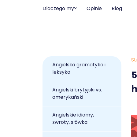
Dlaczego my?
Opinie
Blog
St
Angielska gramatyka i
leksyka
5
h
Angielski brytyjski vs.
amerykański
Angielskie idiomy,
zwroty, słówka