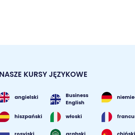
NASZE KURSY JĘZYKOWE
Business
angielski
niemie
English
hiszpański
włoski
francu
rosyjski
arabski
chińsk