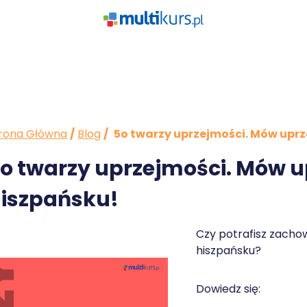
rona Główna
/
Blog
/
5o twarzy uprzejmości. Mów uprz
o twarzy uprzejmości. Mów u
iszpańsku!
Czy potrafisz zacho
hiszpańsku?
Dowiedz się: