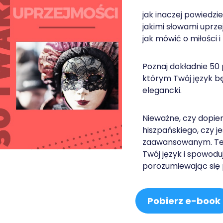
jak inaczej powiedzi
jakimi słowami uprze
jak mówić o miłości 
Poznaj dokładnie 50 
którym Twój język będ
elegancki.
Nieważne, czy dopie
hiszpańskiego, czy j
zaawansowanym. Te
Twój język i spowoduj
porozumiewając się 
Pobierz e-book